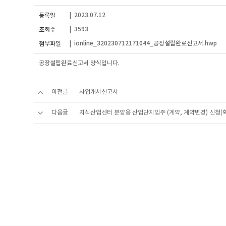
2023.07.12
등록일
|
3593
조회수
|
ionline_320230712171044_공장설립완료신고서.hwp
첨부파일
|
공장설립완료신고서 양식입니다.
이전글
사업개시신고서
다음글
지식산업센터 분양용 산업단지입주 (계약, 계약변경) 신청(확