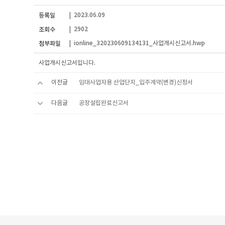
2023.06.09
등록일
|
2902
조회수
|
ionline_320230609134131_사업개시신고서.hwp
첨부파일
|
사업개시신고서입니다.
이전글
임대사업자용 산업단지_입주계약(변경)신청서
다음글
공장설립완료신고서